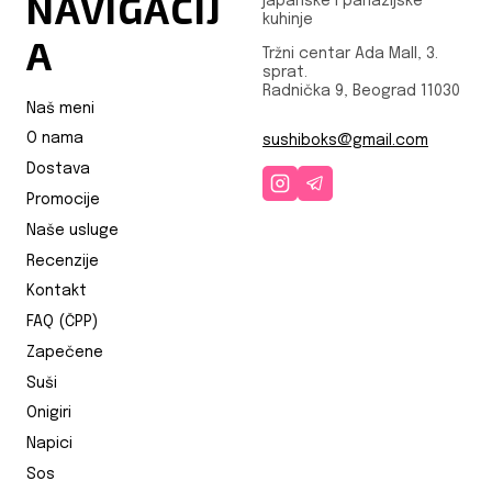
NAVIGACIJ
japanske i panazijske
kuhinje
A
Tržni centar Ada Mall, 3.
sprat.
Radnička 9, Beograd 11030
Naš meni
O nama
sushiboks@gmail.com
Dostava
Promocije
Naše usluge
Recenzije
Kontakt
FAQ (ČPP)
Zapečene
Suši
Onigiri
Napici
Sos