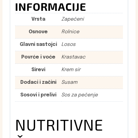
INFORMACIJE
Vrsta
Zapečeni
Osnove
Rolnice
Glavni sastojci
Losos
Povrće i voće
Krastavac
Sirevi
Krem sir
Dodaci i začini
Susam
Sosovi i prelivi
Sos za pečenje
NUTRITIVNE