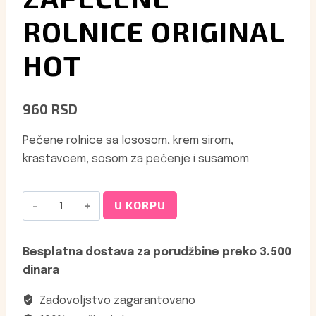
ROLNICE ORIGINAL
HOT
960
RSD
Pečene rolnice sa lososom, krem sirom,
krastavcem, sosom za pečenje i susamom
Zapečene
U KORPU
Rolnice
Original
Besplatna dostava za porudžbine preko 3.500
hot
dinara
količina
Zadovoljstvo zagarantovano