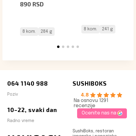
890
RSD
8 kom.
241 g
8 kom.
284 g
064 1140 988
SUSHIBOKS
Poziv
4.8
Na osnovu 1291
recenzije
10–22, svaki dan
Ocenite nas na
Radno vreme
SushiBoks, restoran