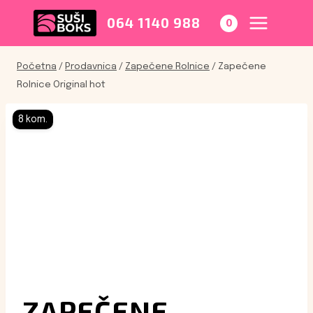
Skip
to
064 1140 988
0
content
Početna
/
Prodavnica
/
Zapečene Rolnice
/
Zapečene
Rolnice Original hot
8 kom.
ZAPEČENE