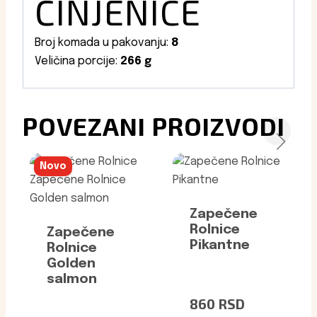
ČINJENICE
Broj komada u pakovanju:
8
Veličina porcije:
266 g
POVEZANI PROIZVODI
Novo
Zapečene
Rolnice
Zapečene
Pikantne
Rolnice
Golden
salmon
860
RSD