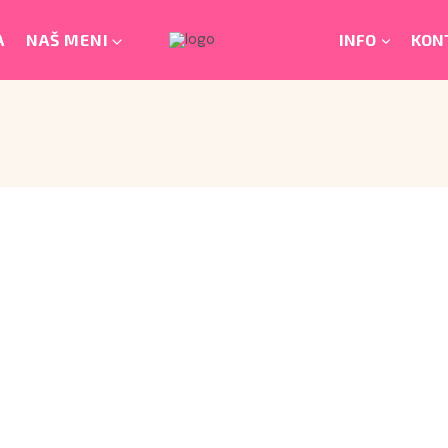
A
NAŠ MENI
INFO
KON