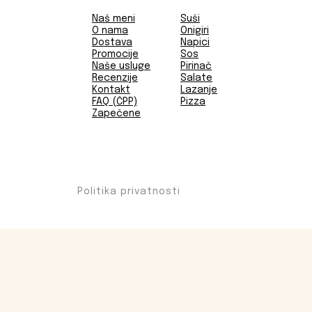
Naš meni
Suši
O nama
Onigiri
Dostava
Napici
Promocije
Sos
Naše usluge
Pirinač
Recenzije
Salate
Kontakt
Lazanje
FAQ (ČPP)
Pizza
Zapečene
Politika privatnosti
PRONAĐITE LOKACIJE 
Otkrijte lokaciju u vašoj blizini sa opcijama dostave ili preuziman
Unesite svoj poštanski broj