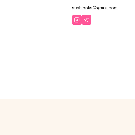
sushiboks@gmail.com
U VAŠOJ BLIZINI
ja koje su trenutno dostupne.