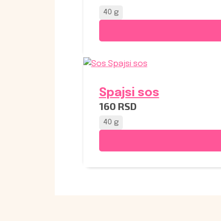
40 g
Spajsi sos
160
RSD
40 g