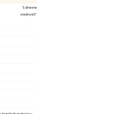
% dnevne
vrednosti*