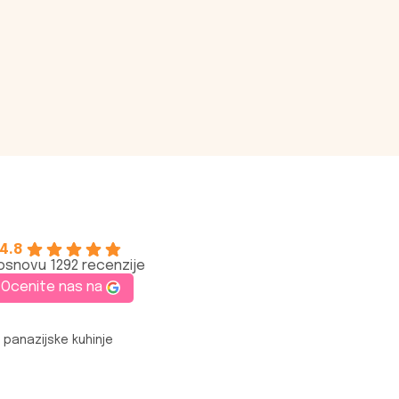
4.8
osnovu 1292 recenzije
Ocenite nas na
 panazijske kuhinje