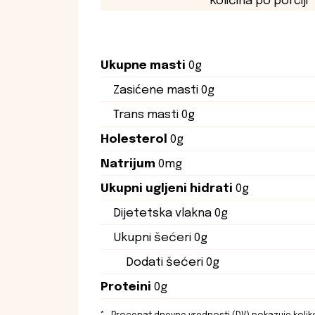
Količina po porciji
Ukupne masti
0g
Zasićene masti
0g
Trans masti
0g
Holesterol
0g
Natrijum
0mg
Ukupni ugljeni hidrati
0g
Dijetetska vlakna
0g
Ukupni šećeri
0g
Dodati šećeri
0g
Proteini
0g