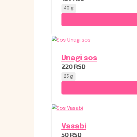
40 g
Unagi sos
220
RSD
25 g
Vasabi
50
RSD