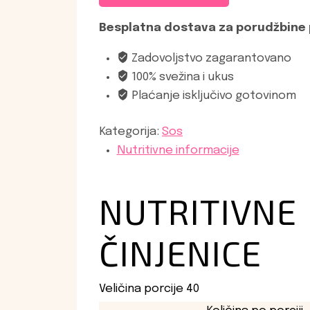
Besplatna dostava za porudžbine 
Zadovoljstvo zagarantovano
100% svežina i ukus
Plaćanje isključivo gotovinom
Kategorija:
Sos
Nutritivne informacije
NUTRITIVNE
ČINJENICE
Veličina porcije 40