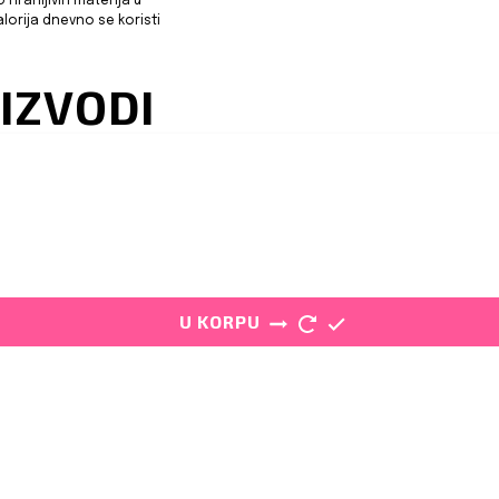
hranljivih materija u
alorija dnevno se koristi
IZVODI
U KORPU