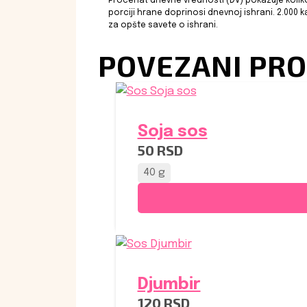
Procenat dnevne vrednosti (DV) pokazuje koliko 
porciji hrane doprinosi dnevnoj ishrani. 2.000 k
za opšte savete o ishrani.
POVEZANI PRO
Soja sos
50
RSD
40 g
Djumbir
120
RSD