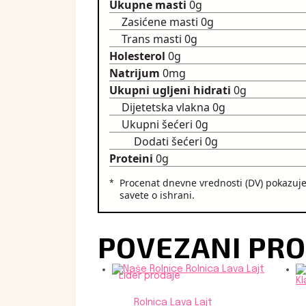
Ukupne masti
0g
Zasićene masti
0g
Trans masti
0g
Holesterol
0g
Natrijum
0mg
Ukupni ugljeni hidrati
0g
Dijetetska vlakna
0g
Ukupni šećeri
0g
Dodati šećeri
0g
Proteini
0g
Procenat dnevne vrednosti (DV) pokazuje k
savete o ishrani.
POVEZANI PRO
Lider prodaje
Rolnica Lava Lajt