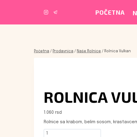
Skip
8 kom.
to
POČETNA
N
content
Početna
/
Prodavnica
/
Naše Rolnice
/
Rolnica Vulkan
ROLNICA VU
1.060
rsd
Rolnice sa krabom, belim sosom, krastavcem
Rolnica
Vulkan