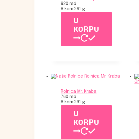
920
rsd
8 kom.
261 g
U
KORPU
Rolnica Mr. Kraba
760
rsd
8 kom.
291 g
U
KORPU