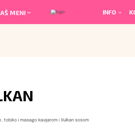
INFO
K
AŠ MENI
LKAN
, tobiko i masago kavijarom i Vulkan sosom