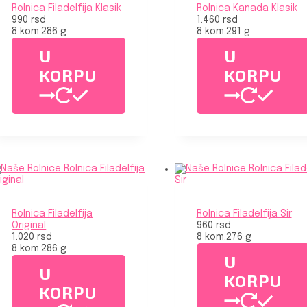
Rolnica Filadelfija Klasik
Rolnica Kanada Klasik
990
rsd
1.460
rsd
8 kom.
286 g
8 kom.
291 g
U
U
KORPU
KORPU
Rolnica Filadelfija
Rolnica Filadelfija Sir
Original
960
rsd
1.020
rsd
8 kom.
276 g
8 kom.
286 g
U
U
KORPU
KORPU