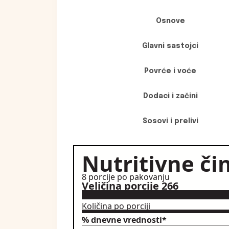
Osnove
Glavni sastojci
Povrće i voće
Dodaci i začini
Sosovi i prelivi
Nutritivne či
8 porcije po pakovanju
Veličina porcije 266
Količina po porciji
% dnevne vrednosti*