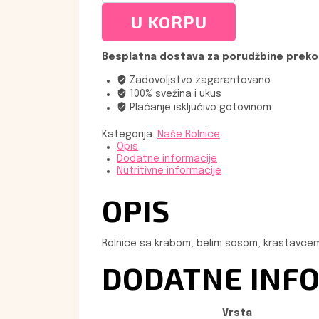
količina
U KORPU
Besplatna dostava za porudžbine preko 
Zadovoljstvo zagarantovano
100% svežina i ukus
Plaćanje isključivo gotovinom
Kategorija:
Naše Rolnice
Opis
Dodatne informacije
Nutritivne informacije
OPIS
Rolnice sa krabom, belim sosom, krastavcem
DODATNE INF
Vrsta