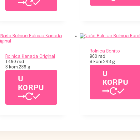
Rolnica Bonito
Rolnica Kanada Original
960
rsd
1.490
rsd
8 kom.
248 g
8 kom.
286 g
U
U
KORPU
KORPU