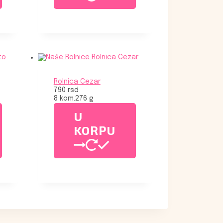
Rolnica Cezar
790
rsd
8 kom.
276 g
U
KORPU