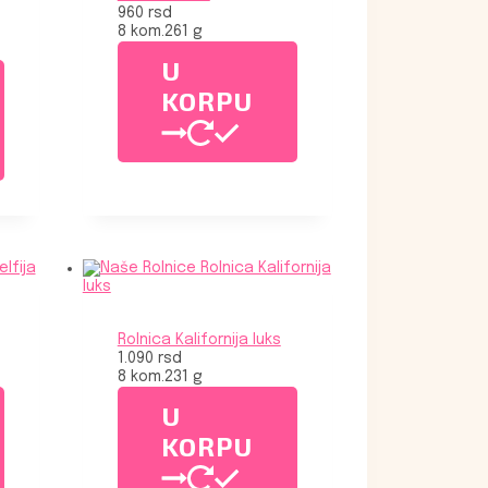
960
rsd
8 kom.
261 g
U
KORPU
Rolnica Kalifornija luks
1.090
rsd
8 kom.
231 g
U
KORPU