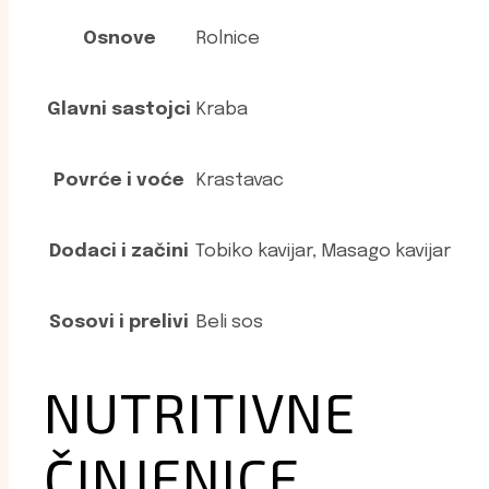
Osnove
Rolnice
Glavni sastojci
Kraba
Povrće i voće
Krastavac
Dodaci i začini
Tobiko kavijar, Masago kavijar
Sosovi i prelivi
Beli sos
NUTRITIVNE
ČINJENICE