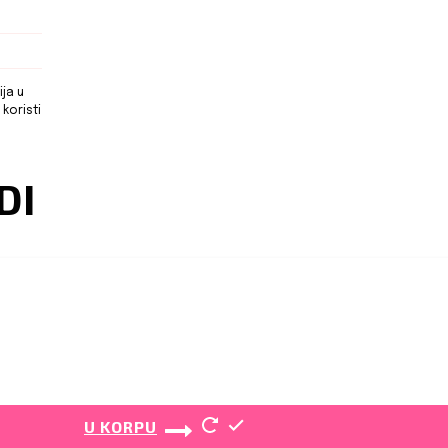
ja u
koristi
DI
U KORPU