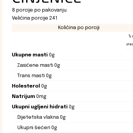
8 porcije po pakovanju
Veličina porcije 241
Količina po porciji
% 
vre
Ukupne masti
0g
Zasićene masti
0g
Trans masti
0g
Holesterol
0g
Natrijum
0mg
Ukupni ugljeni hidrati
0g
Dijetetska vlakna
0g
Ukupni šećeri
0g