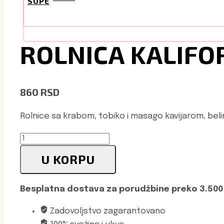
SUŠI
ROLNICA KALIFO
860
RSD
Rolnice sa krabom, tobiko i masago kavijarom, be
Rolnica
Kalifornija
U KORPU
Krab
količina
Besplatna dostava za porudžbine preko 3.500
Zadovoljstvo zagarantovano