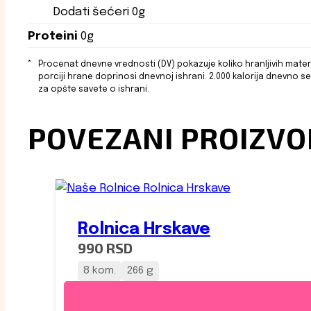
Dodati šećeri
0g
Proteini
0g
Procenat dnevne vrednosti (DV) pokazuje koliko hranljivih materi
porciji hrane doprinosi dnevnoj ishrani. 2.000 kalorija dnevno se 
za opšte savete o ishrani.
POVEZANI PROIZVO
Rolnica Hrskave
990
RSD
8 kom.
266 g