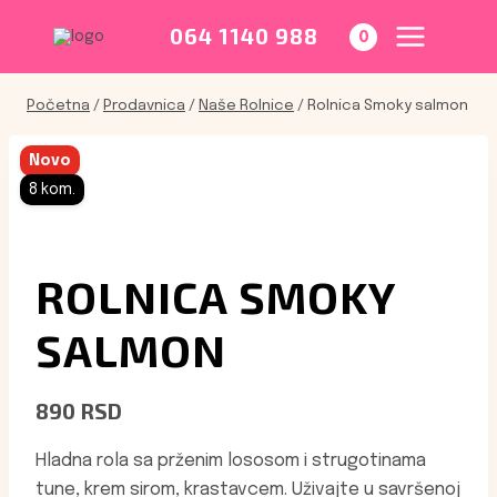
Skip
to
064 1140 988
0
content
Početna
/
Prodavnica
/
Naše Rolnice
/
Rolnica Smoky salmon
Novo
8 kom.
ROLNICA SMOKY
SALMON
890
RSD
Hladna rola sa prženim lososom i strugotinama
tune, krem sirom, krastavcem. Uživajte u savršenoj