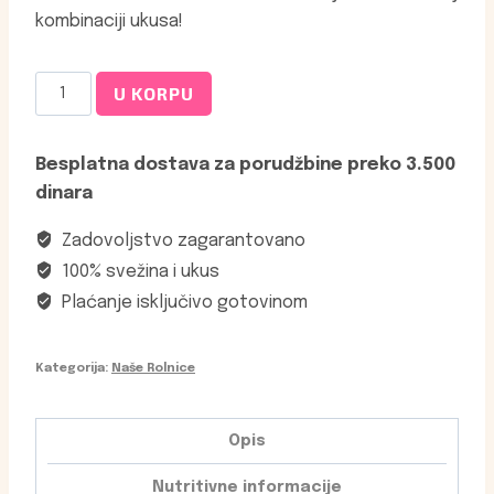
kombinaciji ukusa!
Rolnica
U KORPU
Smoky
salmon
Besplatna dostava za porudžbine preko 3.500
količina
dinara
Zadovoljstvo zagarantovano
100% svežina i ukus
Plaćanje isključivo gotovinom
Kategorija:
Naše Rolnice
Opis
Nutritivne informacije