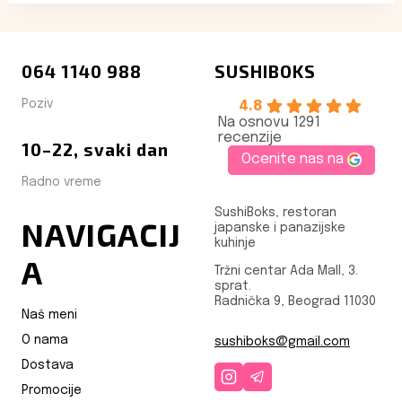
064 1140 988
SUSHIBOKS
Poziv
4.8
Na osnovu 1291
recenzije
10–22, svaki dan
Ocenite nas na
Radno vreme
SushiBoks, restoran
NAVIGACIJ
japanske i panazijske
kuhinje
A
Tržni centar Ada Mall, 3.
sprat.
Radnička 9, Beograd 11030
Naš meni
O nama
sushiboks@gmail.com
Dostava
Promocije