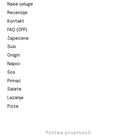
Naše usluge
Recenzije
Kontakt
FAQ (ČPP)
Zapečene
Suši
Onigiri
Napici
Sos
Pirinač
Salate
Lazanje
Pizza
Politika privatnosti