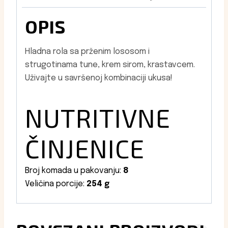
OPIS
Hladna rola sa prženim lososom i
strugotinama tune, krem sirom, krastavcem.
Uživajte u savršenoj kombinaciji ukusa!
NUTRITIVNE
ČINJENICE
Broj komada u pakovanju:
8
Veličina porcije:
254 g