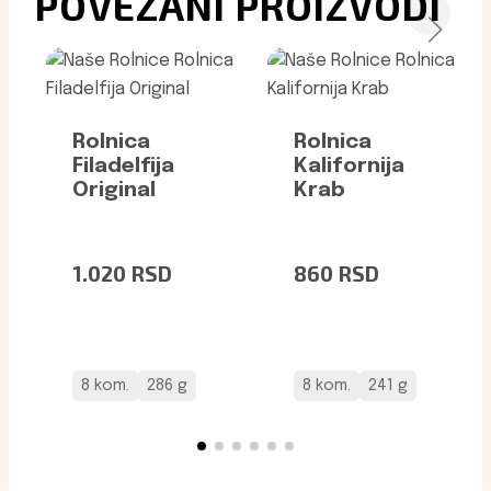
POVEZANI PROIZVODI
Rolnica
Rolnica
Filadelfija
Kalifornija
Original
Krab
1.020
RSD
860
RSD
8 kom.
286 g
8 kom.
241 g