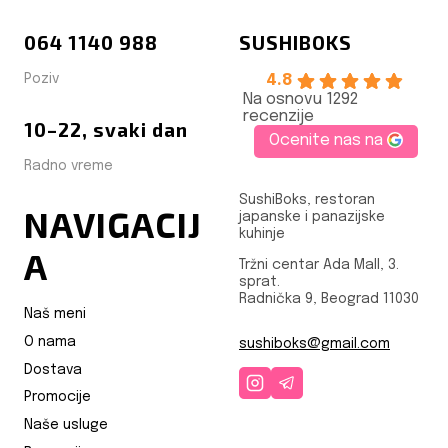
064 1140 988
SUSHIBOKS
Poziv
4.8
Na osnovu 1292
recenzije
10–22, svaki dan
Ocenite nas na
Radno vreme
SushiBoks, restoran
NAVIGACIJ
japanske i panazijske
kuhinje
A
Tržni centar Ada Mall, 3.
sprat.
Radnička 9, Beograd 11030
Naš meni
O nama
sushiboks@gmail.com
Dostava
Promocije
Naše usluge