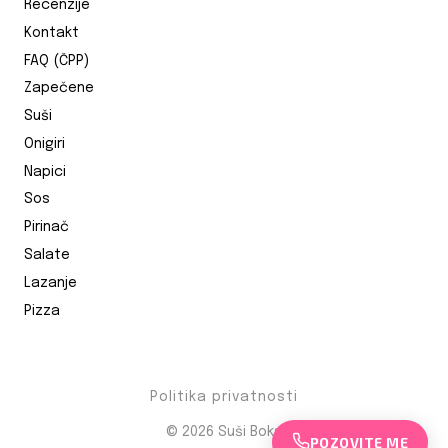
Recenzije
Kontakt
FAQ (ČPP)
Zapečene
Suši
Onigiri
Napici
Sos
Pirinač
Salate
Lazanje
Pizza
Politika privatnosti
© 2026
Suši Boks
POZOVITE ME