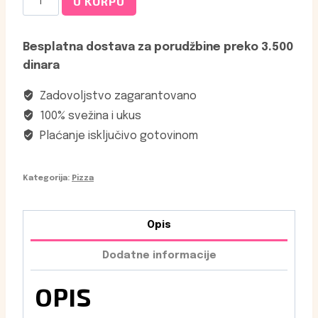
U KORPU
Sa
lososom
Besplatna dostava za porudžbine preko 3.500
30
dinara
cm
količina
Zadovoljstvo zagarantovano
100% svežina i ukus
Plaćanje isključivo gotovinom
Kategorija:
Pizza
Opis
Dodatne informacije
OPIS