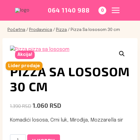
Skip
to
064 1140 988
0
content
Početna
/
Prodavnica
/
Pizza
/
Pizza Sa lososom 30 cm
Akcija!
Lider prodaje
PIZZA SA LOSOSOM
30 CM
ORIGINALNA
TRENUTNA
1.060
RSD
1.390
RSD
CENA
CENA
Komadići lososa, Crni luk, Mirođija, Mozzarella sir
JE
JE:
BILA:
1.060 RSD.
1.390 RSD.
Pizza