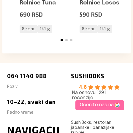
Rolnice Tuna
Rolnice Losos
690
RSD
590
RSD
8 kom.
141 g
8 kom.
141 g
064 1140 988
SUSHIBOKS
Poziv
4.8
Na osnovu 1291
recenzije
10–22, svaki dan
Ocenite nas na
Radno vreme
SushiBoks, restoran
NAVIGACIJ
japanske i panazijske
kuhinje