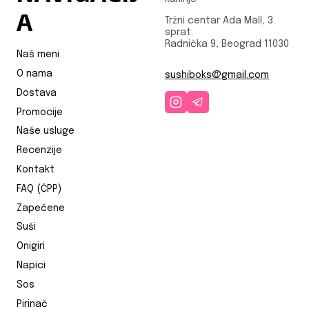
A
Tržni centar Ada Mall, 3.
sprat.
Radnička 9, Beograd 11030
Naš meni
O nama
sushiboks@gmail.com
Dostava
Promocije
Naše usluge
Recenzije
Kontakt
FAQ (ČPP)
Zapečene
Suši
Onigiri
Napici
Sos
Pirinač