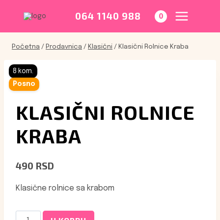
Skip
to
064 1140 988
0
content
Početna
/
Prodavnica
/
Klasični
/
Klasični Rolnice Kraba
8 kom.
Posno
KLASIČNI ROLNICE
KRABA
490
RSD
Klasične rolnice sa krabom
Klasični