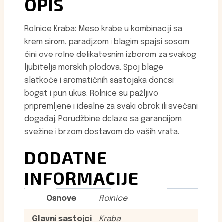
OPIS
Rolnice Kraba: Meso krabe u kombinaciji sa
krem sirom, paradjzom i blagim spajsi sosom
čini ove rolne delikatesnim izborom za svakog
ljubitelja morskih plodova. Spoj blage
slatkoće i aromatičnih sastojaka donosi
bogat i pun ukus. Rolnice su pažljivo
pripremljene i idealne za svaki obrok ili svečani
događaj. Porudžbine dolaze sa garancijom
svežine i brzom dostavom do vaših vrata.
DODATNE
INFORMACIJE
Osnove
Rolnice
Glavni sastojci
Kraba