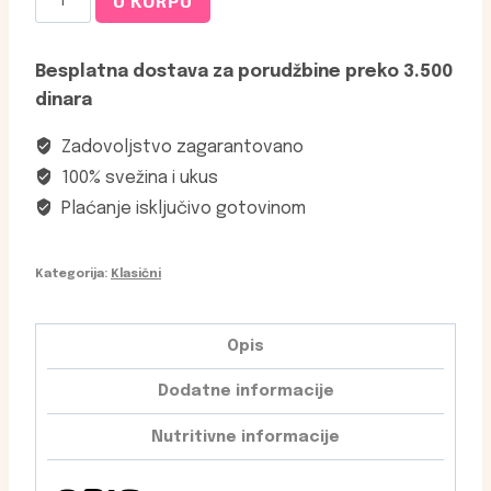
U KORPU
Rolnice
Kraba
Besplatna dostava za porudžbine preko 3.500
količina
dinara
Zadovoljstvo zagarantovano
100% svežina i ukus
Plaćanje isključivo gotovinom
Kategorija:
Klasični
Opis
Dodatne informacije
Nutritivne informacije